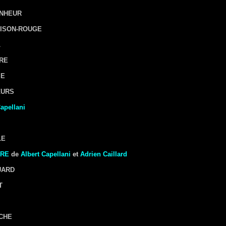
ONHEUR
AISON-ROUGE
L
ÈRE
SE
ŒURS
Capellani
LE
ÈRE
de
Albert Capellani
et
Adrien Caillard
UARD
T
OCHE