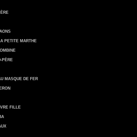
YÈRE
RAONS
LA PETITE MARTHE
LOMBINE
D-PÈRE
AU MASQUE DE FER
HERON
UVRE FILLE
BA
AUX