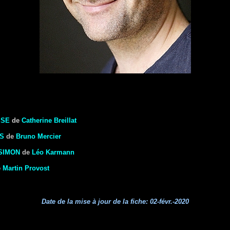
SSE
de
Catherine Breillat
S
de
Bruno Mercier
 SIMON
de
Léo Karmann
e
Martin Provost
Date de la mise à jour de la fiche:
02-févr.-2020