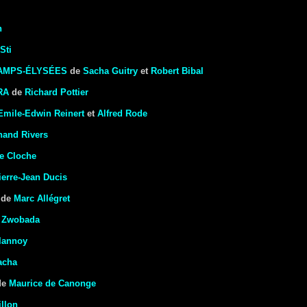
i
n
Sti
AMPS-ÉLYSÉES
de
Sacha Guitry
et
Robert Bibal
RA
de
Richard Pottier
Emile-Edwin Reinert
et
Alfred Rode
nand Rivers
e Cloche
ierre-Jean Ducis
de
Marc Allégret
 Zwobada
lannoy
acha
de
Maurice de Canonge
illon