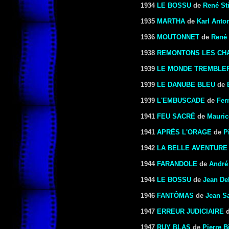
1934
LE BOSSU
de
René St
1935
MARTHA
de
Karl Anto
1936
MOUTONNET
de
René 
1938
REMONTONS LES CH
1939
LE MONDE TREMBLE
1939
LE DANUBE BLEU
de
1939
L'EMBUSCADE
de
Fer
1941
FEU SACRÉ
de
Mauric
1941
APRÈS L'ORAGE
de
P
1942
LA BELLE AVENTURE
1944
FARANDOLE
de
André
1944
LE BOSSU
de
Jean De
1946
FANTÔMAS
de
Jean S
1947
ERREUR JUDICIAIRE
1947
RUY BLAS
de
Pierre B