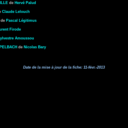
ILLE
de
Hervé Palud
e
Claude Lelouch
de
Pascal Légitimus
urent Firode
ylvestre Amoussou
MPELBACH
de
Nicolas Bary
Date de la mise à jour de la fiche:
11-févr.-2013