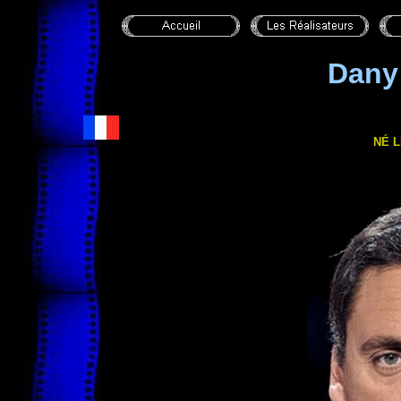
Dany
NÉ L