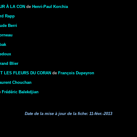
UR À LA CON
de
Henri-Paul Korchia
rd Rapp
ude Berri
Corneau
bak
Ledoux
rand Blier
ET LES FLEURS DU CORAN
de
François Dupeyron
aurent Chouchan
e
Frédéric Balekdjian
Date de la mise à jour de la fiche:
11-févr.-2013